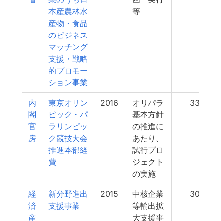
本産農林水
等
産物・食品
のビジネス
マッチング
支援・戦略
的プロモー
ション事業
内
東京オリン
2016
オリパラ
337
閣
ピック・パ
基本方針
官
ラリンピッ
の推進に
房
ク競技大会
あたり、
推進本部経
試行プロ
費
ジェクト
の実施
経
新分野進出
2015
中核企業
307
済
支援事業
等輸出拡
産
大支援事