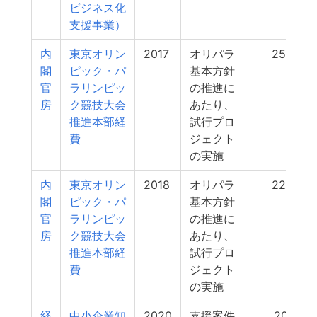
ビジネス化
支援事業）
内
東京オリン
2017
オリパラ
256
閣
ピック・パ
基本方針
官
ラリンピッ
の推進に
房
ク競技大会
あたり、
推進本部経
試行プロ
費
ジェクト
の実施
内
東京オリン
2018
オリパラ
220
閣
ピック・パ
基本方針
官
ラリンピッ
の推進に
房
ク競技大会
あたり、
推進本部経
試行プロ
費
ジェクト
の実施
経
中小企業知
2020
支援案件
201