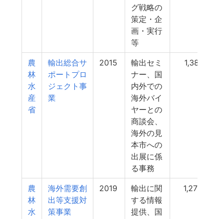
グ戦略の
策定・企
画・実行
等
農
輸出総合サ
2015
輸出セミ
1,381
林
ポートプロ
ナー、国
水
ジェクト事
内外での
産
業
海外バイ
省
ヤーとの
商談会、
海外の見
本市への
出展に係
る事務
農
海外需要創
2019
輸出に関
1,275
林
出等支援対
する情報
水
策事業
提供、国