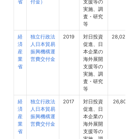
省
付金）
支援等の
実施、調
査・研究
等
経
独立行政法
2019
対日投資
28,022
済
人日本貿易
促進、日
産
振興機構運
本企業の
業
営費交付金
海外展開
省
支援等の
実施、調
査・研究
等
経
独立行政法
2017
対日投資
26,801
済
人日本貿易
促進、日
産
振興機構運
本企業の
業
営費交付金
海外展開
省
支援等の
実施、調