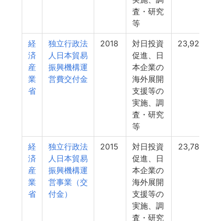
査・研究
等
経
独立行政法
2018
対日投資
23,926
済
人日本貿易
促進、日
産
振興機構運
本企業の
業
営費交付金
海外展開
省
支援等の
実施、調
査・研究
等
経
独立行政法
2015
対日投資
23,782
済
人日本貿易
促進、日
産
振興機構運
本企業の
業
営事業（交
海外展開
省
付金）
支援等の
実施、調
査・研究