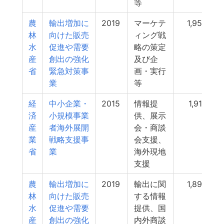
等
農
輸出増加に
2019
マーケテ
1,958
林
向けた販売
ィング戦
水
促進や需要
略の策定
産
創出の強化
及び企
省
緊急対策事
画・実行
業
等
経
中小企業・
2015
情報提
1,916
済
小規模事業
供、展示
産
者海外展開
会・商談
業
戦略支援事
会支援、
省
業
海外現地
支援
農
輸出増加に
2019
輸出に関
1,898
林
向けた販売
する情報
水
促進や需要
提供、国
産
創出の強化
内外商談