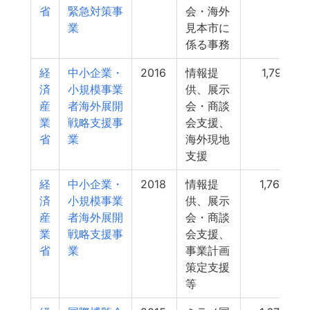
省
緊急対策事
会・海外
業
見本市に
係る事務
経
中小企業・
2016
情報提
1,791
済
小規模事業
供、展示
産
者海外展開
会・商談
業
戦略支援事
会支援、
省
業
海外現地
支援
経
中小企業・
2018
情報提
1,760
済
小規模事業
供、展示
産
者海外展開
会・商談
業
戦略支援事
会支援、
省
業
事業計画
策定支援
等