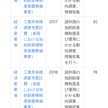
省
的財産権制
かかる動
度基盤整備
向調査、
事業）
情報収集
経
工業所有権
2017
諸外国の
821
済
調査等委託
知的財産
産
費 （各国
権制度及
業
における知
び運用に
省
的財産権制
かかる動
度基盤整備
向調査、
事業）
情報収集
を行う。
経
工業所有権
2016
諸外国の
784
済
調査等委託
知的財産
産
費 （各国
権制度及
業
における知
び運用に
省
的財産権制
かかる動
度基盤整備
向調査、
事業）
情報収集