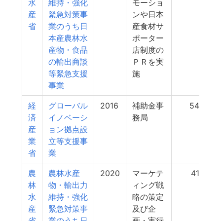
水
維持・強化
モーショ
産
緊急対策事
ンや日本
省
業のうち日
産食材サ
本産農林水
ポーター
産物・食品
店制度の
の輸出商談
ＰＲを実
等緊急支援
施
事業
経
グローバル
2016
補助金事
542
済
イノベーシ
務局
産
ョン拠点設
業
立等支援事
省
業
農
農林水産
2020
マーケテ
415
林
物・輸出力
ィング戦
水
維持・強化
略の策定
産
緊急対策事
及び企
省
業のうち日
画・実行