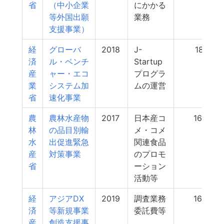
省
（中小企業
にかかる
等外国出願
業務
支援事業）
経
グローバ
2018
J-
181
済
ル・ベンチ
Startup
産
ャー・エコ
プログラ
業
システム加
ムの運営
省
速化事業
農
農林水産物
2017
日本産コ
163
林
の品目別輸
メ・コメ
水
出促進緊急
関連食品
産
対策事業
のプロモ
省
ーション
活動等
経
アジアDX
2019
調査業務
160
済
等新規事業
委託費等
産
創造支援事