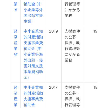
業
補助金 (中
行管理等
省
小企業等外
にかかる
国出願支援
業務
事業)
経
中小企業知
2019
支援案件
190
済
的財産活動
の公募・
産
支援事業費
採択、執
業
補助金 (中
行管理等
省
小企業等海
にかかる
外出願・侵
業務
害対策支援
事業費補助
金)
経
中小企業知
2017
支援案件
187
済
的財産活動
の公募・
産
支援事業費
採択、執
業
補助金
行管理等