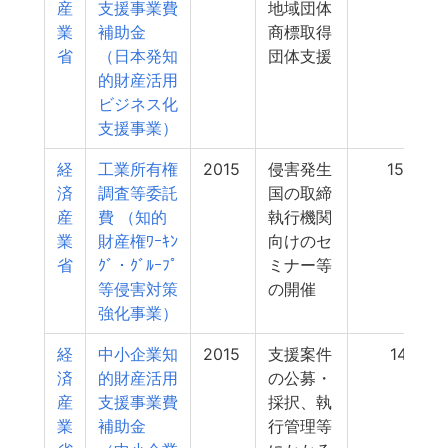
産
支援事業費
地域団体
業
補助金
商標取得
省
（日本発知
団体支援
的財産活用
ビジネス化
支援事業）
経
工業所有権
2015
侵害発生
153
済
調査等委託
国の取締
産
費 （知的
執行機関
業
財産権ﾜｰｷﾝ
向けのセ
省
ｸﾞ・ｸﾞﾙｰﾌﾟ
ミナー等
等侵害対策
の開催
強化事業）
経
中小企業知
2015
支援案件
141
済
的財産活用
の公募・
産
支援事業費
採択、執
業
補助金
行管理等