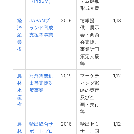
（PRISM）
テム拠点
形成支援
経
JAPANブ
2019
情報提
1,130
済
ランド育成
供、展示
産
支援等事業
会・商談
業
会支援、
省
事業計画
策定支援
等
農
海外需要創
2019
マーケテ
1,128
林
出等支援対
ィング戦
水
策事業
略の策定
産
及び企
省
画・実行
等
農
輸出総合サ
2016
輸出セミ
1,128
林
ポートプロ
ナー、国