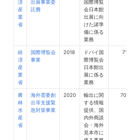
済
出展事業委
国際博覧
産
託費
会日本館
業
出展に向
省
けた諸準
備に係る
業務
経
国際博覧会
2018
ドバイ国
711
済
事業
際博覧会
産
日本館出
業
展に係る
省
業務
農
海外需要創
2020
輸出に関
709
林
出等支援緊
する情報
水
急対策事業
提供、国
産
内外商談
省
会・海外
見本市に