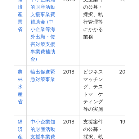
済
的財産活動
の公募・
産
支援事業費
採択、執
業
補助金 (中
行管理等
省
小企業等海
にかかる
外出願・侵
業務
害対策支援
事業費補助
金)
農
輸出促進緊
2018
ビジネス
200
林
急対策事業
マッチン
水
グ、テス
産
トマーケ
省
ティング
等の実施
経
中小企業知
2018
支援案件
198
済
的財産活動
の公募・
産
支援事業費
採択、執