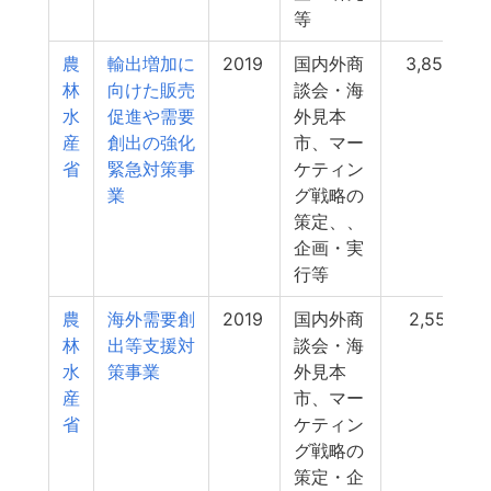
等
農
輸出増加に
2019
国内外商
3,856
林
向けた販売
談会・海
水
促進や需要
外見本
産
創出の強化
市、マー
省
緊急対策事
ケティン
業
グ戦略の
策定、、
企画・実
行等
農
海外需要創
2019
国内外商
2,551
林
出等支援対
談会・海
水
策事業
外見本
産
市、マー
省
ケティン
グ戦略の
策定・企