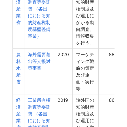
済
調査等委託
知的財産
産
費 （各国
権制度及
業
における知
び運用に
省
的財産権制
かかる動
度基盤整備
向調査、
事業）
情報収集
を行う。
農
海外需要創
2020
マーケテ
882
林
出等支援対
ィング戦
水
策事業
略の策定
産
及び企
省
画・実行
等
経
工業所有権
2019
諸外国の
860
済
調査等委託
知的財産
産
費 （各国
権制度及
業
における知
び運用に