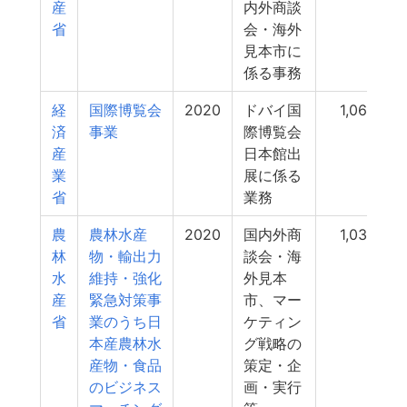
産
内外商談
省
会・海外
見本市に
係る事務
経
国際博覧会
2020
ドバイ国
1,060
済
事業
際博覧会
産
日本館出
業
展に係る
省
業務
農
農林水産
2020
国内外商
1,036
林
物・輸出力
談会・海
水
維持・強化
外見本
産
緊急対策事
市、マー
省
業のうち日
ケティン
本産農林水
グ戦略の
産物・食品
策定・企
のビジネス
画・実行