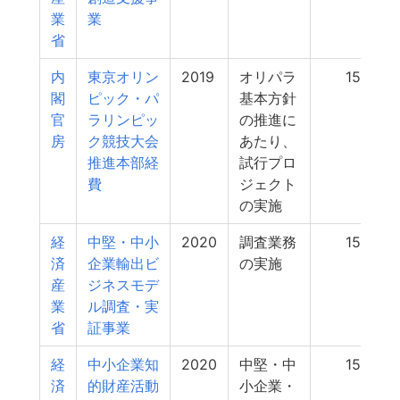
業
業
省
内
東京オリン
2019
オリパラ
154
閣
ピック・パ
基本方針
官
ラリンピッ
の推進に
房
ク競技大会
あたり、
推進本部経
試行プロ
費
ジェクト
の実施
経
中堅・中小
2020
調査業務
154
済
企業輸出ビ
の実施
産
ジネスモデ
業
ル調査・実
省
証事業
経
中小企業知
2020
中堅・中
153
済
的財産活動
小企業・