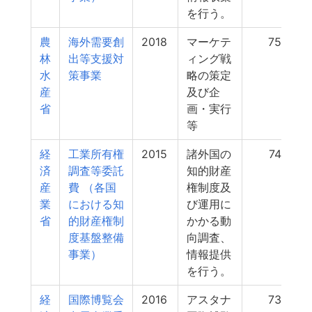
を行う。
農
海外需要創
2018
マーケテ
750
林
出等支援対
ィング戦
水
策事業
略の策定
産
及び企
省
画・実行
等
経
工業所有権
2015
諸外国の
742
済
調査等委託
知的財産
産
費 （各国
権制度及
業
における知
び運用に
省
的財産権制
かかる動
度基盤整備
向調査、
事業）
情報提供
を行う。
経
国際博覧会
2016
アスタナ
734