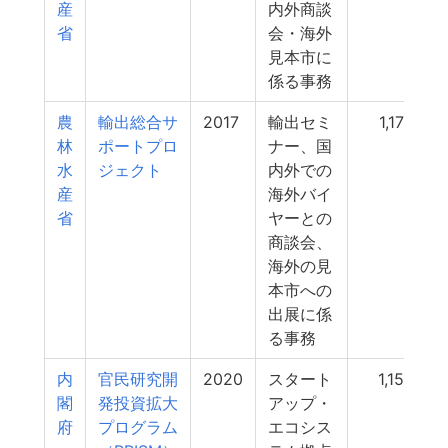
産
内外商談
省
会・海外
見本市に
係る事務
農
輸出総合サ
2017
輸出セミ
1,175
林
ポートプロ
ナー、国
水
ジェクト
内外での
産
海外バイ
省
ヤーとの
商談会、
海外の見
本市への
出展に係
る事務
内
官民研究開
2020
スタート
1,150
閣
発投資拡大
アップ・
府
プログラム
エコシス