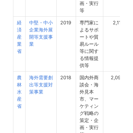
画・実行
等
経
中堅・中小
2019
専門家に
2,111
済
企業海外展
よるサポ
産
開等支援事
ートや貿
業
業
易ルール
省
等に関す
る情報提
供等
農
海外需要創
2018
国内外商
2,091
林
出等支援対
談会・海
水
策事業
外見本
産
市、マー
省
ケティン
グ戦略の
策定・企
画・実行