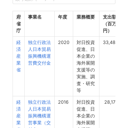
府
事業名
年度
業務概要
支出額
省
（百万
庁
円）
経
独立行政法
2020
対日投資
33,482
済
人日本貿易
促進、日
産
振興機構運
本企業の
業
営費交付金
海外展開
省
支援等の
実施、調
査・研究
等
経
独立行政法
2016
対日投資
28,175
済
人日本貿易
促進、日
産
振興機構運
本企業の
業
営事業（交
海外展開