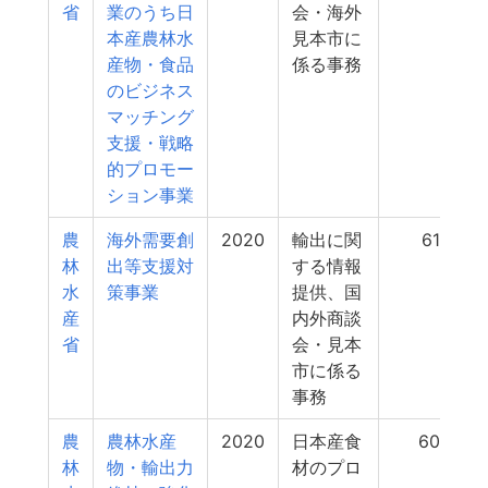
省
業のうち日
会・海外
本産農林水
見本市に
産物・食品
係る事務
のビジネス
マッチング
支援・戦略
的プロモー
ション事業
農
海外需要創
2020
輸出に関
612
林
出等支援対
する情報
水
策事業
提供、国
産
内外商談
省
会・見本
市に係る
事務
農
農林水産
2020
日本産食
606
林
物・輸出力
材のプロ