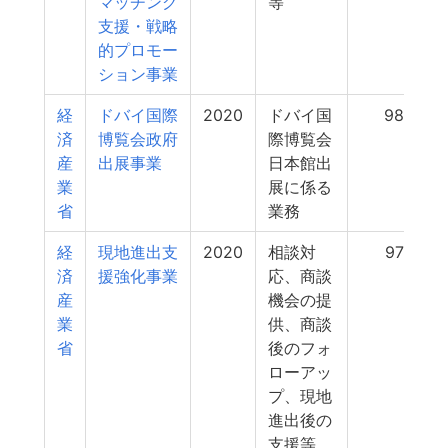
マッチング
等
支援・戦略
的プロモー
ション事業
経
ドバイ国際
2020
ドバイ国
982
済
博覧会政府
際博覧会
産
出展事業
日本館出
業
展に係る
省
業務
経
現地進出支
2020
相談対
972
済
援強化事業
応、商談
産
機会の提
業
供、商談
省
後のフォ
ローアッ
プ、現地
進出後の
支援等