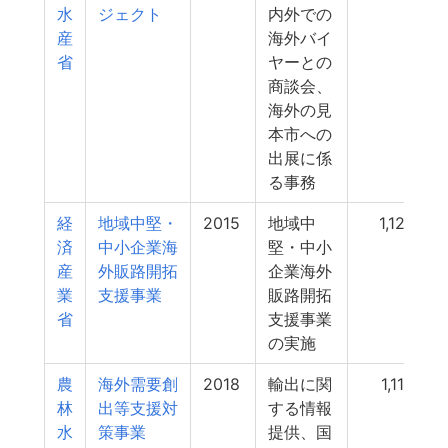
水
ジェクト
内外での
産
海外バイ
省
ヤーとの
商談会、
海外の見
本市への
出展に係
る事務
経
地域中堅・
2015
地域中
1,127
済
中小企業海
堅・中小
産
外販路開拓
企業海外
業
支援事業
販路開拓
省
支援事業
の実施
農
海外需要創
2018
輸出に関
1,116
林
出等支援対
する情報
水
策事業
提供、国