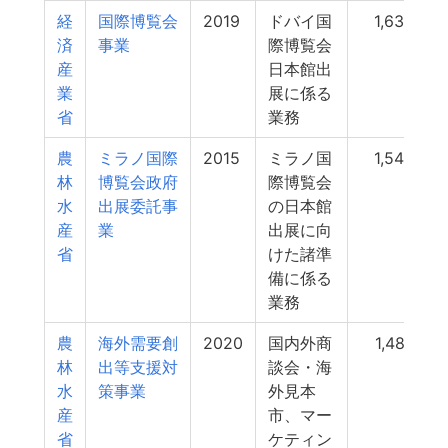
経
国際博覧会
2019
ドバイ国
1,636
済
事業
際博覧会
産
日本館出
業
展に係る
省
業務
農
ミラノ国際
2015
ミラノ国
1,545
林
博覧会政府
際博覧会
水
出展委託事
の日本館
産
業
出展に向
省
けた諸準
備に係る
業務
農
海外需要創
2020
国内外商
1,487
林
出等支援対
談会・海
水
策事業
外見本
産
市、マー
省
ケティン