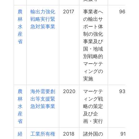
農
輸出力強化
2017
事業者へ
962
林
戦略実行緊
の輸出サ
水
急対策事業
ポート体
産
制の強化
省
事業及び
国・地域
別戦略的
マーケテ
ィングの
実施
農
海外需要創
2020
マーケテ
935
林
出等支援緊
ィング戦
水
急対策事業
略の策定
産
及び企
省
画・実行
経
工業所有権
2018
諸外国の
917