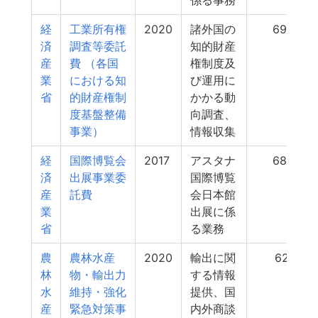
係る事務
経
工業所有権
2020
諸外国の
693
済
調査等委託
知的財産
産
費 （各国
権制度及
業
における知
び運用に
省
的財産権制
かかる動
度基盤整備
向調査、
事業）
情報収集
経
国際博覧会
2017
アスタナ
685
済
出展事業委
国際博覧
産
託費
会日本館
業
出展に係
省
る業務
農
農林水産
2020
輸出に関
621
林
物・輸出力
する情報
水
維持・強化
提供、国
産
緊急対策事
内外商談