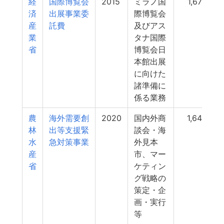
経
国際博覧会
2015
ミラノ国
1,675
済
出展事業委
際博覧会
産
託費
及びアス
業
タナ国際
省
博覧会日
本館出展
に向けた
諸準備に
係る業務
農
海外需要創
2020
国内外商
1,644
林
出等支援緊
談会・海
水
急対策事業
外見本
産
市、マー
省
ケティン
グ戦略の
策定・企
画・実行
等